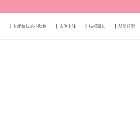
s
▎卡娜赫拉的小動物
▎吉伊卡哇
▎貓福珊迪
▎朗萌綺盟