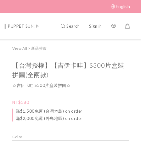
English
Search
Sign in
▎PUPPET SUNSUN 帕比順順
▎MUFFIN CORNER 瑪芬角落
▎S
View All
>
新品推薦
【台灣授權】【吉伊卡哇】S300片盒裝
拼圖(全兩款)
☆吉伊卡哇 S300片盒裝拼圖☆
NT$380
滿$1,500免運 (台灣本島) on order
滿$2,000免運 (外島地區) on order
Color