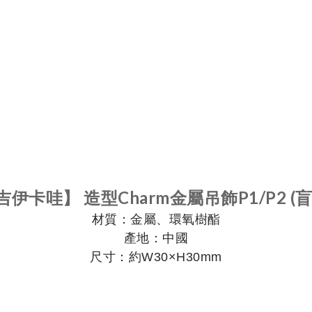
吉伊卡哇】 造型Charm金屬吊飾P1/P2 (盲
材質：金屬、環氧樹酯
產地：中國
尺寸：約W30×H30mm