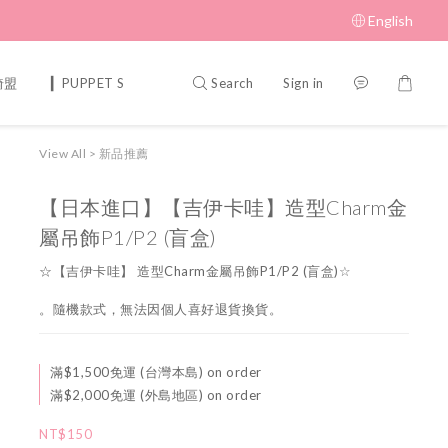
English
Search
Sign in
綺盟
▎PUPPET SUNSUN 帕比順順
▎MUFFIN CORNER 瑪芬角落
View All
>
新品推薦
【日本進口】【吉伊卡哇】造型Charm金
屬吊飾P1/P2 (盲盒)
☆【吉伊卡哇】 造型Charm金屬吊飾P1/P2 (盲盒)☆
。隨機款式，無法因個人喜好退貨換貨。
滿$1,500免運 (台灣本島) on order
滿$2,000免運 (外島地區) on order
NT$150