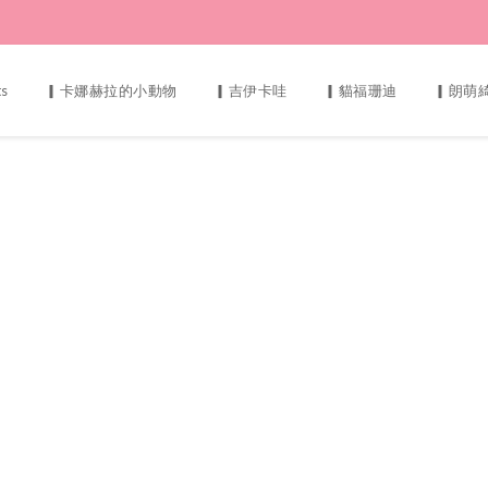
ts
▎卡娜赫拉的小動物
▎吉伊卡哇
▎貓福珊迪
▎朗萌