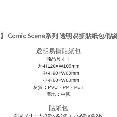
 Comic Scene系列 透明易撕貼紙包/貼
透明易撕貼紙包
商品尺寸：
大-H120×W105mm
中-H90×W60mm
小-H60×W60mm
材質：PVC・PP・PET
產地：中國
貼紙包
商品尺寸：大-3款×各2張 +
小-6款×各2枚