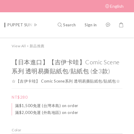
English
Search
Sign in
▎PUPPET SUNSUN 帕比順順
▎MUFFIN CORNER 瑪芬角落
▎S
View All
>
新品推薦
【日本進口】【吉伊卡哇】Comic Scene
系列 透明易撕貼紙包/貼紙包 (全3款)
☆【吉伊卡哇】 Comic Scene系列 透明易撕貼紙包/貼紙包☆
NT$280
滿$1,500免運 (台灣本島) on order
滿$2,000免運 (外島地區) on order
Color