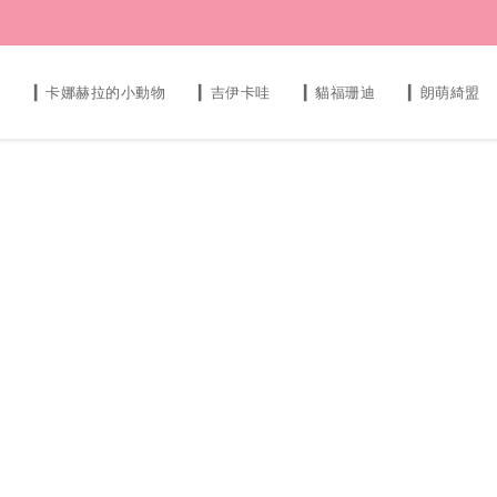
s
▎卡娜赫拉的小動物
▎吉伊卡哇
▎貓福珊迪
▎朗萌綺盟