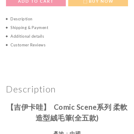
ADD TO CART
BUY NOW
Description
Shipping & Payment
Additional details
Customer Reviews
Description
【吉伊卡哇】 Comic Scene系列 柔軟
造型絨毛筆(全五款)
產地：中國