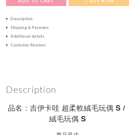
ADD TO CART
BUY NOW
Description
Shipping & Payment
Additional details
Customer Reviews
Description
品名：
吉伊卡哇 超柔軟絨毛玩偶 S / 
絨毛玩偶 S
商品尺寸