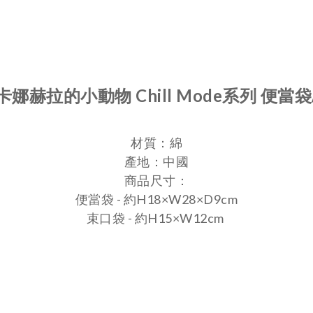
卡娜赫拉的小動物 Chill Mode系列 便當
材質：綿
產地：中國
商品尺寸：
便當袋 - 約H18×W28×D9cm
束口袋 - 約H15×W12cm