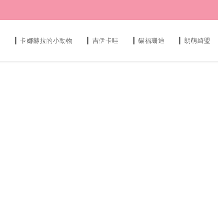
s
▎卡娜赫拉的小動物
▎吉伊卡哇
▎貓福珊迪
▎朗萌綺盟