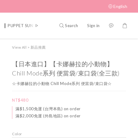
English
Search
Sign in
▎PUPPET SUNSUN 帕比順順
▎MUFFIN CORNER 瑪芬角落
▎S
View All
>
新品推薦
【日本進口】【卡娜赫拉的小動物】
Chill Mode系列 便當袋/束口袋(全三款)
☆卡娜赫拉的小動物 Chill Mode系列 便當袋/束口袋☆
NT$480
滿$1,500免運 (台灣本島) on order
滿$2,000免運 (外島地區) on order
Color