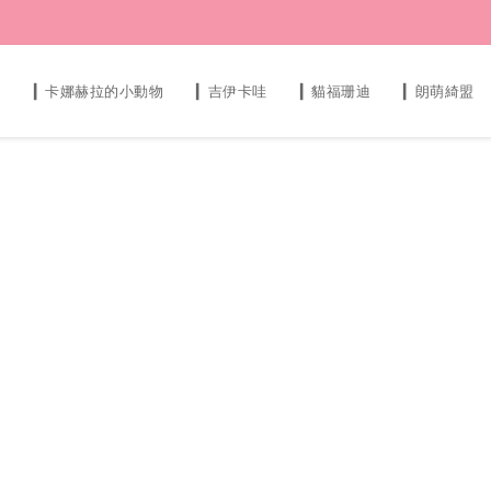
s
▎卡娜赫拉的小動物
▎吉伊卡哇
▎貓福珊迪
▎朗萌綺盟