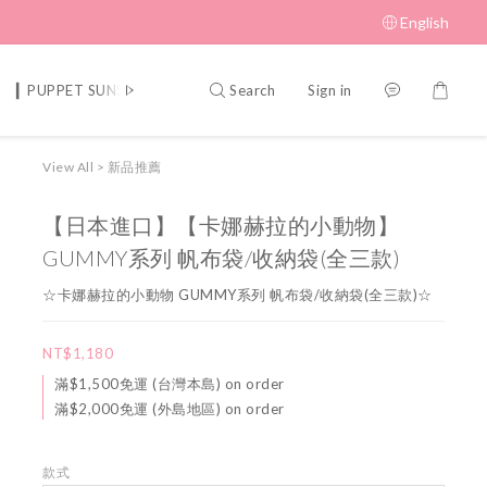
English
Search
Sign in
▎PUPPET SUNSUN 帕比順順
▎MUFFIN CORNER 瑪芬角落
▎S
View All
>
新品推薦
【日本進口】【卡娜赫拉的小動物】
GUMMY系列 帆布袋/收納袋(全三款)
☆卡娜赫拉的小動物 GUMMY系列 帆布袋/收納袋(全三款)☆
NT$1,180
滿$1,500免運 (台灣本島) on order
滿$2,000免運 (外島地區) on order
款式