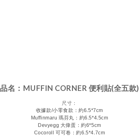
品名：
MUFFIN CORNER 便利貼(全五款)
尺寸：
收據款/⼩零⾷款：
約6.5*7cm
Muffinmaru 瑪芬丸：約6.5*4.5cm
Devyegg 大偉蛋：約6*5cm
Cocoroll 可可卷：
約6.5*4.7cm