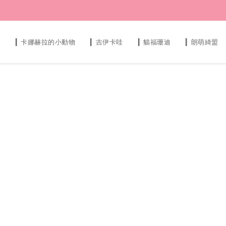
s
▎卡娜赫拉的小動物
▎吉伊卡哇
▎貓福珊迪
▎朗萌綺盟