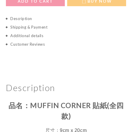
ADD TO CART
BUY NOW
Description
Shipping & Payment
Additional details
Customer Reviews
Description
品名：
MUFFIN CORNER 貼紙(全四
款)
尺寸：
9cm x 20cm