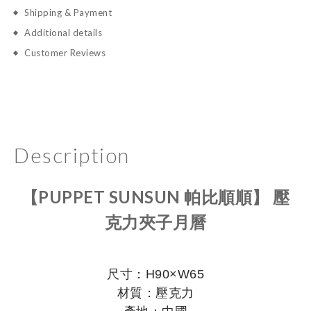
Shipping & Payment
Additional details
Customer Reviews
Description
【PUPPET SUNSUN 帕比順順】 壓
克力夾子月曆
尺寸：H90×W65
材質：壓克力