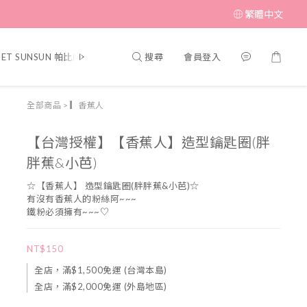
繁體中文
搜尋
會員登入
PET SUNSUN 帕比順順
▎MUFFIN CORNER 瑪芬角落
▎SWIMME
全部商品
>
▎香蕉人
【台灣授權】【香蕉人】造型鑰匙圈(胖
胖蕉&小芭)
☆【香蕉人】 造型鑰匙圈(胖胖蕉&小芭)☆
有沒有香蕉人的粉絲阿~~~
鐵粉必須擁有~~~♡
NT$150
全店，滿$1,500免運 (台灣本島)
全店，滿$2,000免運 (外島地區)