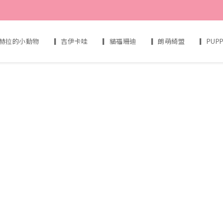
赫拉的小動物
▎吉伊卡哇
▎貓福珊迪
▎朗萌綺盟
▎PUP