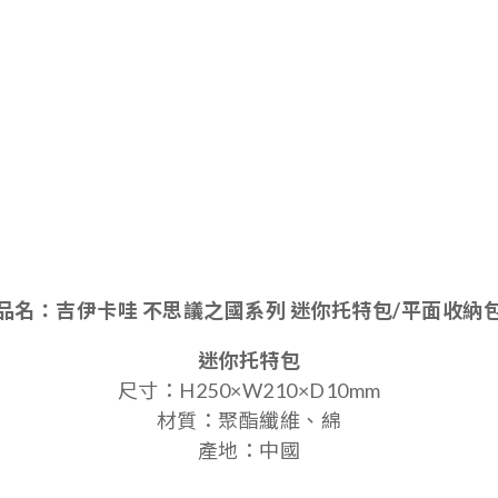
品名：
吉伊卡哇 不思議之國系列 迷你托特包/平面收納
迷你托特包
尺寸：H250×W210×D10mm
材質：
聚酯纖維、綿
產地：中國