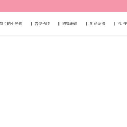
赫拉的小動物
▎吉伊卡哇
▎貓福珊迪
▎朗萌綺盟
▎PUP