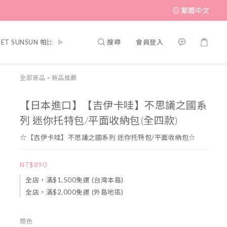
繁體中文
搜尋
會員登入
PET SUNSUN 帕比順順
▎MUFFIN CORNER 瑪芬角落
▎SWIMME
全部商品
>
新品推薦
【日本進口】【吉伊卡哇】不思議之國系
列 迷你托特包/平面收納包(全四款)
☆【吉伊卡哇】不思議之國系列 迷你托特包/平面收納包☆
NT$890
全店，滿$1,500免運 (台灣本島)
全店，滿$2,000免運 (外島地區)
顏色