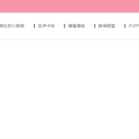
赫拉的小動物
▎吉伊卡哇
▎貓福珊迪
▎朗萌綺盟
▎PUP