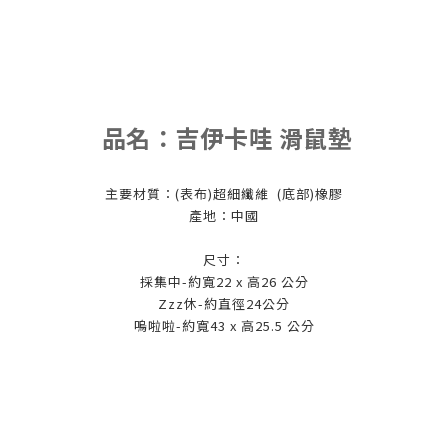
品名：
吉伊卡哇 滑鼠墊
主要材質：(表布)超細纖維 (底部)橡膠
產地：中國
尺寸：
採集中-
約寬22 x 高26 公分
Zzz休-
約直徑24公分
嗚啦啦-
約寬43 x 高25.5 公分