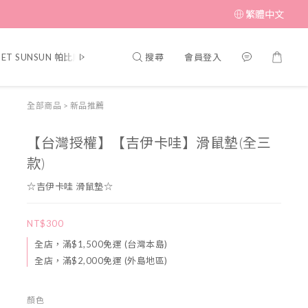
繁體中文
搜尋
會員登入
PET SUNSUN 帕比順順
▎MUFFIN CORNER 瑪芬角落
▎SWIMME
全部商品
>
新品推薦
【台灣授權】【吉伊卡哇】滑鼠墊(全三
款)
☆吉伊卡哇 滑鼠墊☆
NT$300
全店，滿$1,500免運 (台灣本島)
全店，滿$2,000免運 (外島地區)
顏色