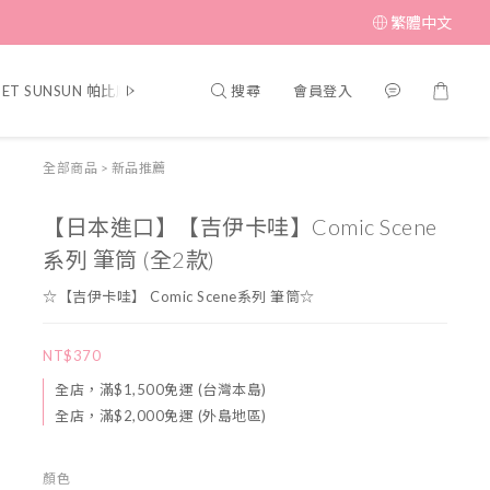
繁體中文
搜尋
會員登入
PET SUNSUN 帕比順順
▎MUFFIN CORNER 瑪芬角落
▎SWIMME
全部商品
>
新品推薦
【日本進口】【吉伊卡哇】Comic Scene
系列 筆筒 (全2款)
☆【吉伊卡哇】 Comic Scene系列 筆筒☆
NT$370
全店，滿$1,500免運 (台灣本島)
全店，滿$2,000免運 (外島地區)
顏色