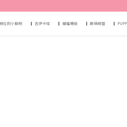
赫拉的小動物
▎吉伊卡哇
▎貓福珊迪
▎朗萌綺盟
▎PUP