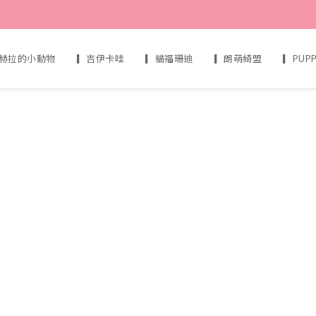
赫拉的小動物
▎吉伊卡哇
▎貓福珊迪
▎朗萌綺盟
▎PUP