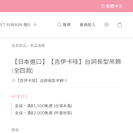
繁體中文
搜尋
會員登入
PET SUNSUN 帕比順順
▎MUFFIN CORNER 瑪芬角落
▎SWIMME
全部商品
>
新品推薦
【日本進口】【吉伊卡哇】台詞長型吊飾
(全四款)
☆【吉伊卡哇】台詞長型吊飾☆
NT$310
全店，滿$1,500免運 (台灣本島)
全店，滿$2,000免運 (外島地區)
顏色