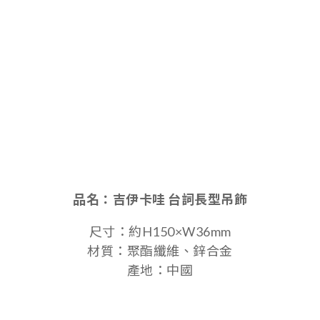
品名：
吉伊卡哇 台詞長型吊飾
尺寸：約H150×W36mm
材質：聚酯纖維、鋅合金
產地：中國