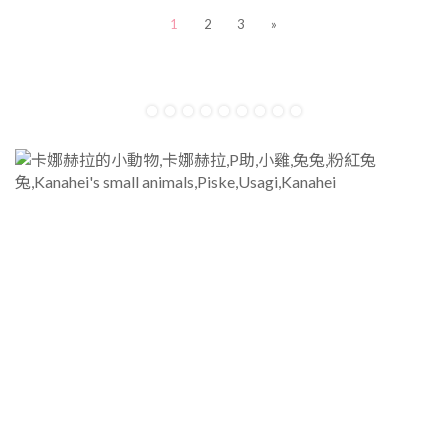
1
2
3
»