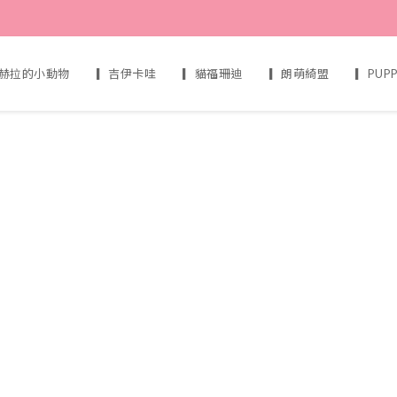
赫拉的小動物
▎吉伊卡哇
▎貓福珊迪
▎朗萌綺盟
▎PUP