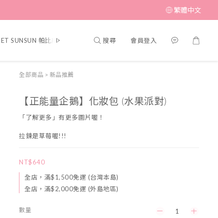
繁體中文
搜尋
會員登入
PET SUNSUN 帕比順順
▎MUFFIN CORNER 瑪芬角落
▎SWIMME
全部商品
>
新品推薦
【正能量企鵝】化妝包 (水果派對)
「了解更多」有更多圖片喔！
拉鍊是草莓喔!!!
NT$640
全店，滿$1,500免運 (台灣本島)
全店，滿$2,000免運 (外島地區)
數量