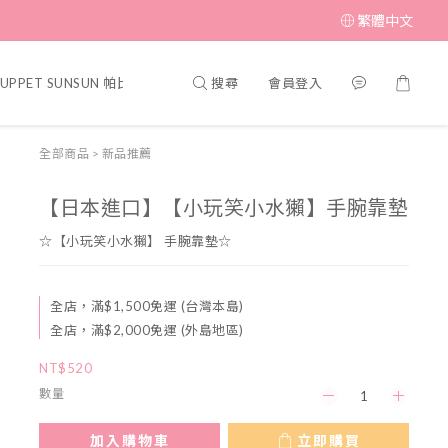
繁體中文
搜尋
會員登入
UPPET SUNSUN 帕比順順
▎MUFFIN CORNER 瑪芬角落
▎SWI
全部商品
>
新品推薦
【日本進口】【小玩笑小水獺】手腕靠墊
☆【小玩笑小水獺】 手腕靠墊☆
全店，滿$1,500免運 (台灣本島)
全店，滿$2,000免運 (外島地區)
NT$520
數量
加入購物車
立即購買