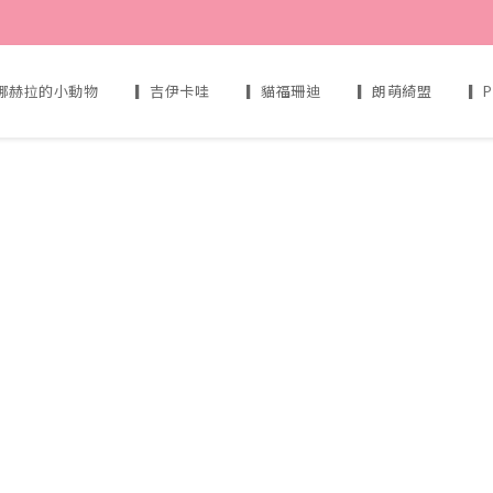
娜赫拉的小動物
▎吉伊卡哇
▎貓福珊迪
▎朗萌綺盟
▎P