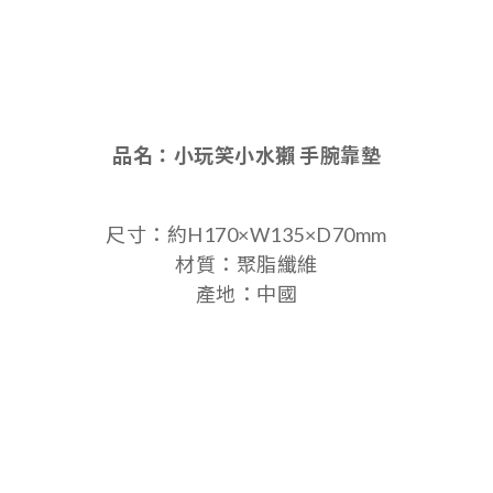
品名：
小玩笑小水獺 手腕靠墊
尺寸：約H170×W135×D70mm
材質：聚脂纖維
產地：中國