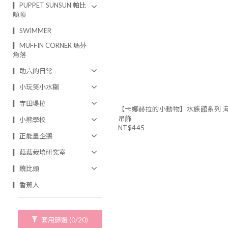
▎PUPPET SUNSUN 帕比
順順
▎SWIMMER
▎MUFFIN CORNER 瑪芬
角落
▎助六的日常
▎小玩笑小水獺
▎寺田堤拉
【卡娜赫拉的小動物】水族館系列 
吊飾
▎小熊學校
NT$445
▎正能量企鵝
▎菇菇栽培研究室
▎醜比頭
▎香蕉人
套用篩選
(0/20)