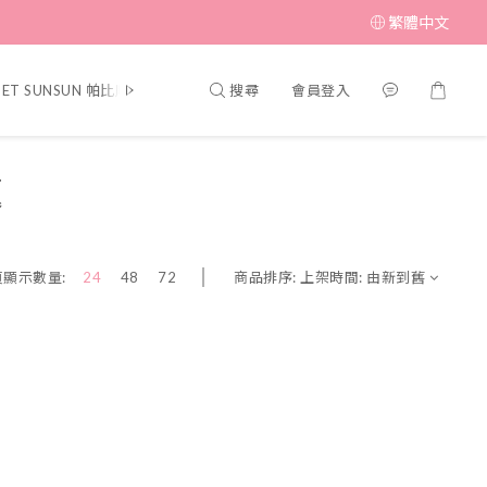
繁體中文
搜尋
會員登入
PET SUNSUN 帕比順順
▎MUFFIN CORNER 瑪芬角落
▎SWIMME
題
商品排序:
上架時間: 由新到舊
頁顯示數量:
24
48
72