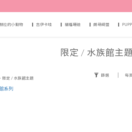
赫拉的小動物
▎吉伊卡哇
▎貓福珊迪
▎朗萌綺盟
▎PUP
限定 / 水族館主
篩選
每
>
限定 / 水族館主題