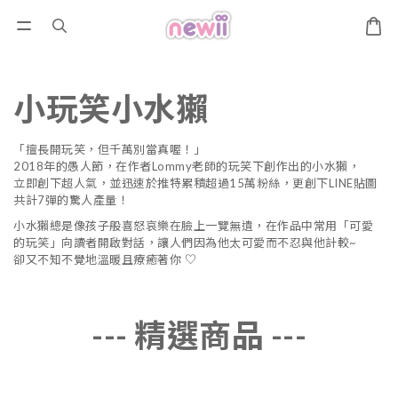
小玩笑小水獺
「擅長開玩笑，但千萬別當真喔！」
2018年的愚人節，在作者Lommy老師的玩笑下創作出的小水獺，
立即創下超人氣，並迅速於推特累積超過15萬粉絲，更創下LINE貼圖
共計7彈的驚人產量！
小水獺總是像孩子般喜怒哀樂在臉上一覽無遺，在作品中常用「可愛
的玩笑」向讀者開啟對話，讓人們因為他太可愛而不忍與他計較~
卻又不知不覺地溫暖且療癒著你 ♡
--- 精選商品 ---