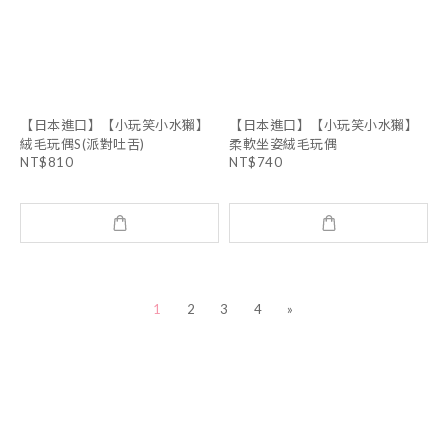
【日本進口】【小玩笑小水獺】
【日本進口】【小玩笑小水獺】
絨毛玩偶S(派對吐舌)
柔軟坐姿絨毛玩偶
NT$810
NT$740
1
2
3
4
»